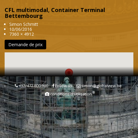
CFL multimodal, Container Terminal
Bettembourg
Simon Schmitt
10/06/2016
7360 × 4912
Demande de prix
+32/472.800.900
Follow us
simon@globalview.be
conditions d'utilisation
Mots clés
Transport férroviaire
Transports & Communications