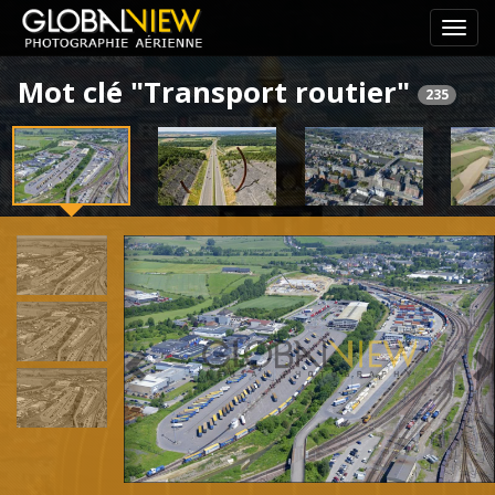
Pass
le
Mot clé "Transport routier"
menu
235
de
navig
Previous