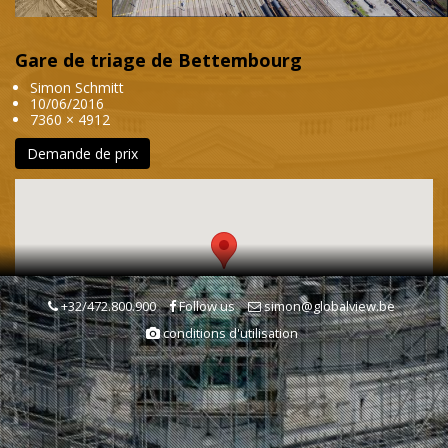
Gare de triage de Bettembourg
Simon Schmitt
10/06/2016
7360 × 4912
Demande de prix
+32/472.800.900
Follow us
simon@globalview.be
conditions d'utilisation
Mots clés
Entreprise
Entreprise & économie