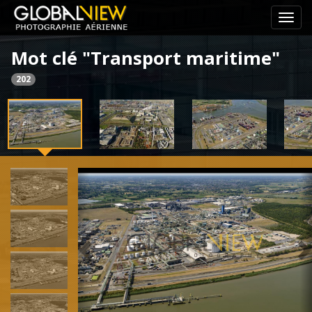
Pass
le
Mot clé "Transport maritime"
menu
de
202
navig
Previous