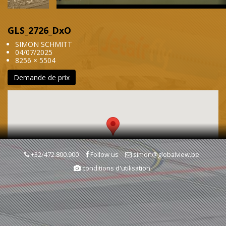
GLS_2726_DxO
SIMON SCHMITT
04/07/2025
8256 × 5504
Demande de prix
+32/472.800.900
Follow us
simon@globalview.be
conditions d'utilisation
Mots clés
Chimie
Industrie
Entreprise & économie