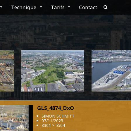
Technique
Tarifs
Contact
navbar.sear
GLS_4874_DxO
Next
SIMON SCHMITT
07/11/2025
8301 × 5504