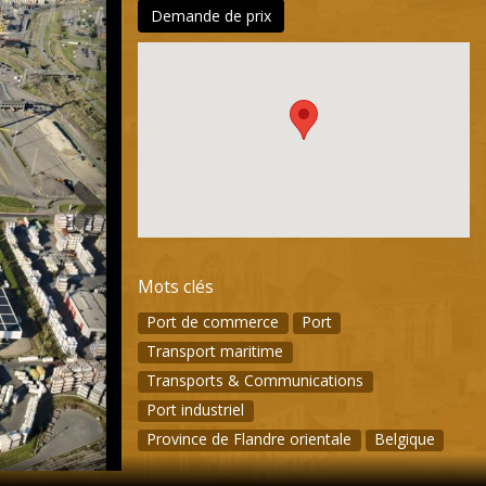
Demande de prix
Mots clés
Port de commerce
Port
Transport maritime
Transports & Communications
Port industriel
Province de Flandre orientale
Belgique