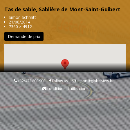
Tas de sable, Sablière de Mont-Saint-Guibert
Simon Schmitt
21/08/2014
7360 × 4912
Demande de prix
+32/472.800.900
Follow us
simon@globalview.be
conditions d'utilisation
Mots clés
Carrière/Sablière
Entreprise & économie
Entreprises & Economie
Jaune
Couleur
Graphisme