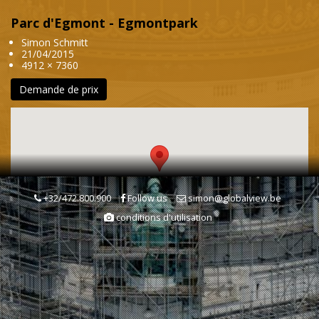
Parc d'Egmont - Egmontpark
Simon Schmitt
21/04/2015
4912 × 7360
Demande de prix
+32/472.800.900
Follow us
simon@globalview.be
conditions d'utilisation
Mots clés
Espace vert/parc & jardin
Bâtiment & Lieu public
Architecture & Urbanisme
Printemps
Saison