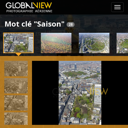
Pass
le
Mot clé "Saison"
menu
28
de
navig
Previous