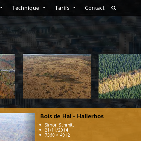
Technique
Tarifs
Contact
navbar.sear
Bois de Hal - Hallerbos
Next
Simon Schmitt
21/11/2014
7360 × 4912