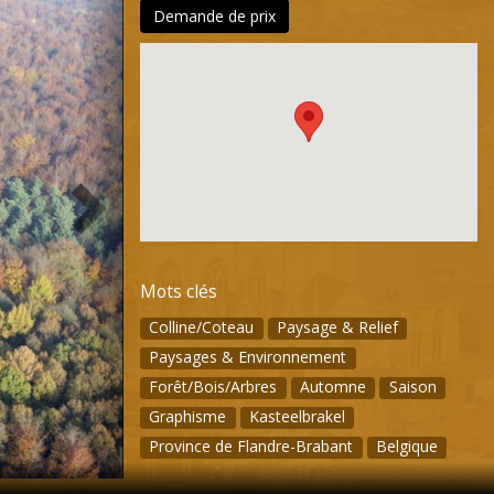
Demande de prix
Mots clés
Colline/Coteau
Paysage & Relief
Paysages & Environnement
Forêt/Bois/Arbres
Automne
Saison
Graphisme
Kasteelbrakel
Province de Flandre-Brabant
Belgique