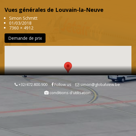
Vues générales de Louvain-la-Neuve
Simon Schmitt
01/03/2018
7360 × 4912
Demande de prix
+32/472.800.900
Follow us
simon@globalview.be
conditions d'utilisation
Mots clés
Vue générale
Villes & Vilages
Architecture & Urbanisme
Hiver
Saison
Graphisme
Ottignies-Louvain-la-Neuve