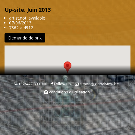
Up-site, Juin 2013
artist.not_available
07/06/2013
7362 × 4912
Demande de prix
+32/472.800.900
Follow us
simon@globalview.be
conditions d'utilisation
Mots clés
Tour
Monument
Monuments & Sites Historiques
Chantier de bâtiment
Bâtiment et travaux publics