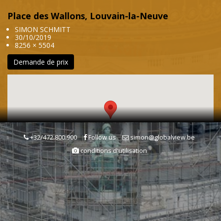
Place des Wallons, Louvain-la-Neuve
SIMON SCHMITT
30/10/2019
8256 × 5504
Demande de prix
+32/472.800.900
Follow us
simon@globalview.be
conditions d'utilisation
Mots clés
Paysage urbain
Environnement/Ecologie
Paysages & Environnement
Place esplanade square