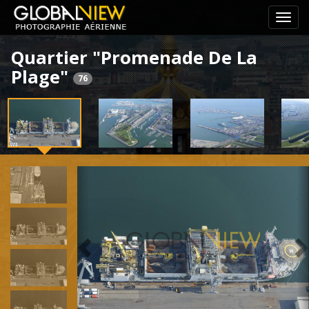
Pass
le
Quartier "Promenade De La
menu
Plage"
de
76
navig
Previous