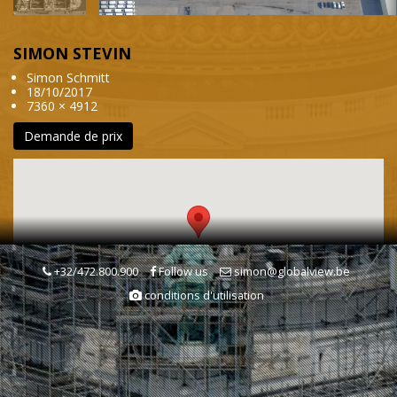
SIMON STEVIN
Simon Schmitt
18/10/2017
7360 × 4912
Demande de prix
+32/472.800.900
Follow us
simon@globalview.be
conditions d'utilisation
Mots clés
Province de Flandre Occidentale
Belgique