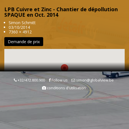
LPB Cuivre et Zinc - Chantier de dépollution
SPAQUE en Oct. 2014
Simon Schmitt
03/10/2014
7360 × 4912
Demande de prix
+32/472.800.900
Follow us
simon@globalview.be
conditions d'utilisation
Mots clés
Friche industrielle/Site désafecté
Chantier