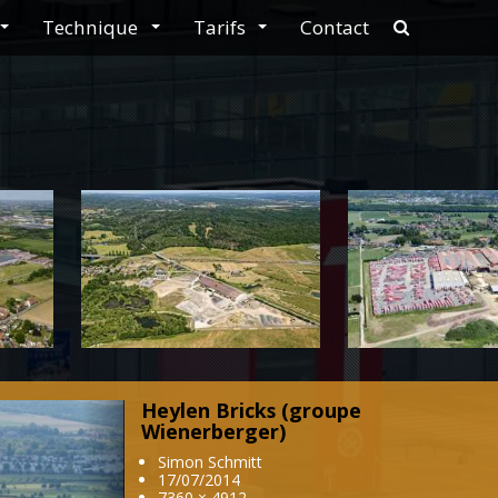
Technique
Tarifs
Contact
navbar.sear
Heylen Bricks (groupe
Next
Wienerberger)
Simon Schmitt
17/07/2014
7360 × 4912