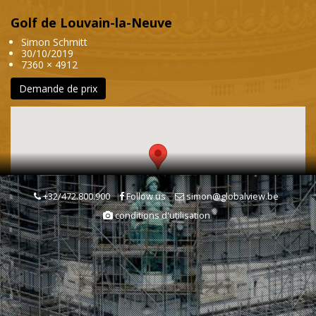
Golf de Louvain-la-Neuve
Simon Schmitt
30/10/2019
7360 × 4912
Demande de prix
+32/472.800.900
Follow us
simon@globalview.be
conditions d'utilisation
Mots clés
Terrain de Golf
Equipement sportif
Tourisme & Loisirs
Golf
Sport
Belgique
Province du Brabant wallon