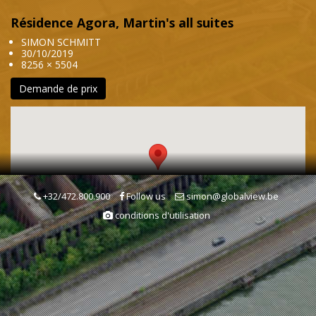
Résidence Agora, Martin's all suites
SIMON SCHMITT
30/10/2019
8256 × 5504
Demande de prix
+32/472.800.900
Follow us
simon@globalview.be
conditions d'utilisation
Mots clés
Quartier moderne
Villes & Vilages
Architecture & Urbanisme
Hôtel/Restaurant