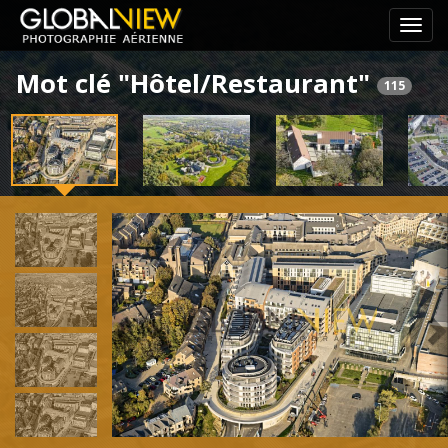
Pass
le
Mot clé "Hôtel/Restaurant"
menu
115
de
navig
Previous