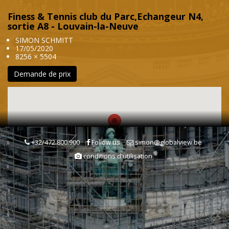
Finess & Tennis club du Parc,Echangeur N4,
sortie A8 - Louvain-la-Neuve
SIMON SCHMITT
17/05/2020
8256 × 5504
Demande de prix
+32/472.800.900
Follow us
simon@globalview.be
conditions d'utilisation
Mots clés
Court de tennis
Equipement sportif
Tourisme & Loisirs