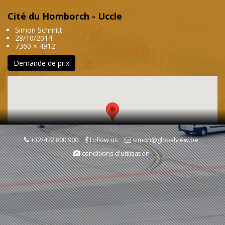
Cité du Homborch - Uccle
Simon Schmitt
28/10/2014
7360 × 4912
Demande de prix
+32/472.800.900
Follow us
simon@globalview.be
conditions d'utilisation
Mots clés
Quartier résidentiel
Habitat
Architecture & Urbanisme
Lotissement/Cité
Cité
Uccle (Ukkel)
Belgique