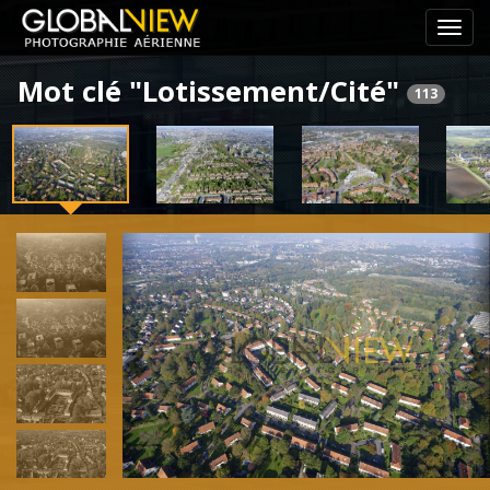
Pass
le
Mot clé "Lotissement/Cité"
menu
113
de
navig
Previous