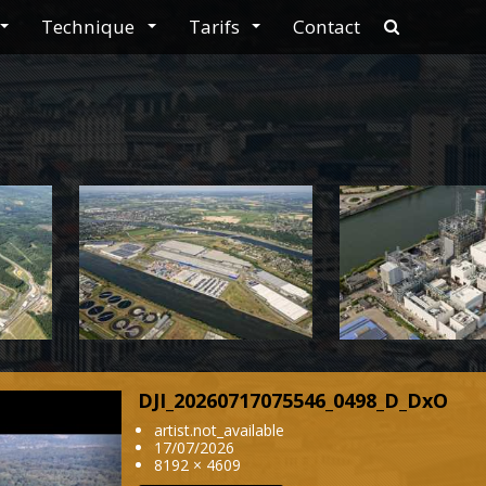
Technique
Tarifs
Contact
navbar.sear
DJI_20260717075546_0498_D_DxO
Next
artist.not_available
17/07/2026
8192 × 4609