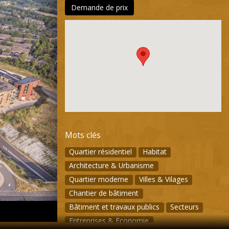
Demande de prix
Mots clés
Quartier résidentiel
Habitat
Architecture & Urbanisme
Quartier moderne
Villes & Vilages
Chantier de bâtiment
Bâtiment et travaux publics
Secteurs
Entreprises & Economie